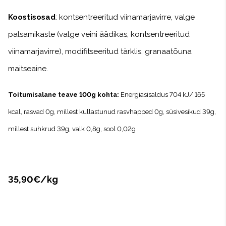
Koostisosad
: kontsentreeritud viinamarjavirre, valge
palsamikaste (valge veini äädikas, kontsentreeritud
viinamarjavirre), modifitseeritud tärklis, granaatõuna
maitseaine.
Toitumisalane teave 100g kohta:
Energiasisaldus 704 kJ/ 165
kcal, rasvad 0g, millest küllastunud rasvhapped 0g, süsivesikud 39g,
millest suhkrud 39g, valk 0,8g, sool 0,02g
35,90€/kg