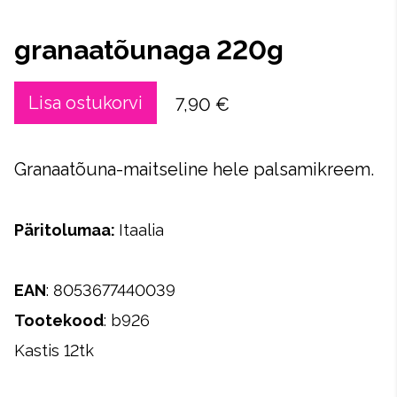
granaatõunaga 220g
Lisa ostukorvi
7,90 €
Granaatõuna-maitseline hele palsamikreem.
Päritolumaa
:
Itaalia
EAN
: 8053677440039
Tootekood
: b926
Kastis 12tk