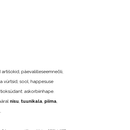
 artišokid, päevalilleseemneõli,
ja vürtsid, sool, happesuse
ntioksüdant: askorbiinhape.
ääral
nisu
,
tuunikala
,
piima
,
t
.