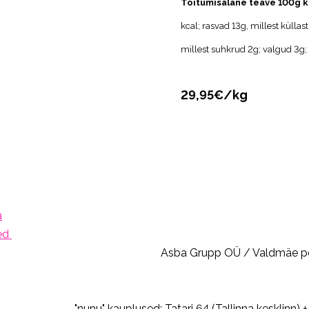
Toitumisalane teave 100g 
kcal; rasvad 13g, millest külla
millest suhkrud 2g; valgud 3g; 
29,95€/kg
a
ed
Asba Grupp OÜ / Valdmäe põi
"nunu" kauplused: Tatari 64 (Tallinna kesklinn