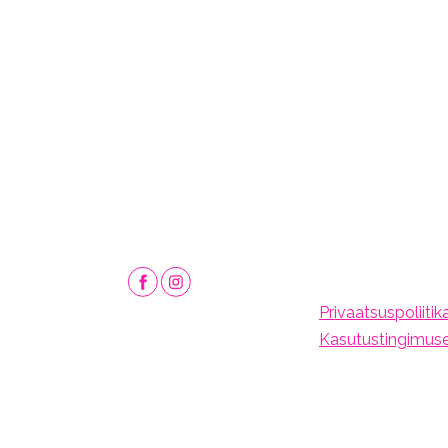
Privaatsuspoliitik
Kasutustingimus