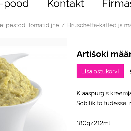
-pood
Kontakt
Firma
e: pestod, tomatid jne
/
Bruschetta-katted ja m
Artišoki mää
Lisa ostukorvi
Klaaspurgis kreemja
Sobilik toitudesse, r
180g/212ml