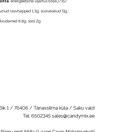
kohta
: energeetiline väärtus 656kJ/157
stunud rasvhapped 1,3g; süsivesikud 11g,
kiudained 8,8g; sool 2g.
k 1 / 76406 / Tänassilma küla / Saku vald
Tel: 6502345 sales@candymix.ee
) + Pärnu mnt 558a (Laagri Coop Maksimarket)