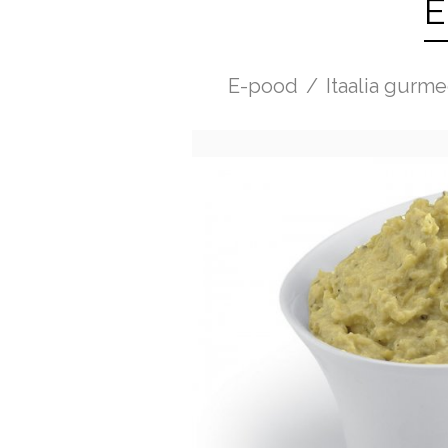
E
E-pood
/
Itaalia gurme