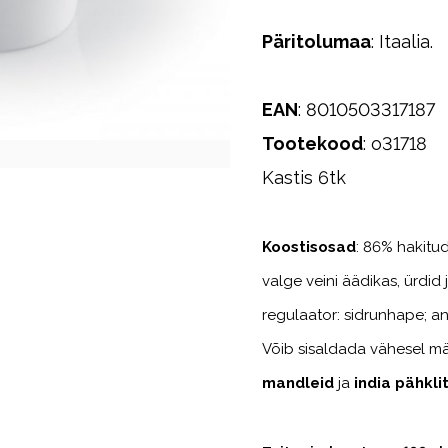
Päritolumaa
: Itaalia.
EAN
: 8010503317187
Tootekood
: o31718
Kastis 6tk
Koostisosad
: 86% hakitud
valge veini äädikas, ürdid 
regulaator: sidrunhape; a
Võib sisaldada vähesel m
mandleid
ja
india pähkli