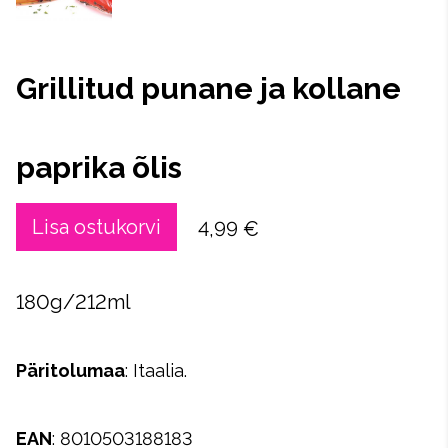
Grillitud punane ja kollane
paprika õlis
Lisa ostukorvi
4,99 €
180g/212ml
Päritolumaa
: Itaalia.
EAN
: 8010503188183