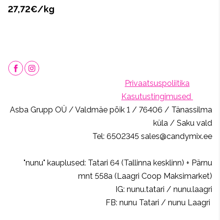
27,72€/kg
Privaatsuspoliitika
Kasutustingimused
Asba Grupp OÜ / Valdmäe põik 1 / 76406 / Tänassilma
küla / Saku vald
Tel: 6502345 sales@candymix.ee
"nunu" kauplused: Tatari 64 (Tallinna kesklinn) + Pärnu
mnt 558a (Laagri Coop Maksimarket)
IG: nunu.tatari / nunu.laagri
FB: nunu Tatari / nunu Laagri