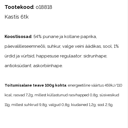
Tootekood
: o18818
Kastis 6tk
Koostisosad
: 54% punane ja kollane paprika,
päevalilleseemneõli, suhkur, valge veini äädikas, sool, 1%
ürdid ja vürtsid, happesuse regulaator: sidrunhape;
antioksüdant: askorbiinhape.
Toitumisalane teave 100g kohta
: energeetiline väärtus 459kJ/110
kcal; rasvad 7,2g, millest küllastunud rasvhapped 0,8g; süsivesikud
11g, millest suhkrud 9,8g; valgud 0,8g; kiudained 1,2g; sool 2,5g.