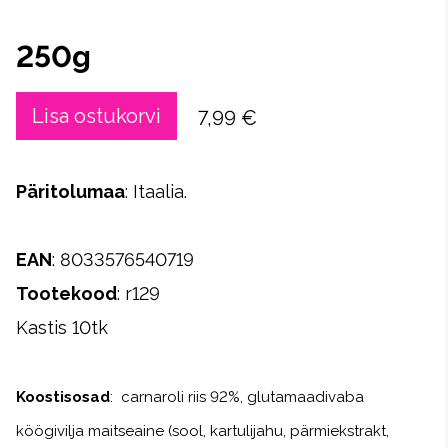
250g
Lisa ostukorvi
7,99 €
Päritolumaa
: Itaalia.
EAN
: 8033576540719
Tootekood
: r129
Kastis 10tk
Koostisosad
: carnaroli riis 92%, glutamaadivaba
köögivilja maitseaine (sool, kartulijahu, pärmiekstrakt,