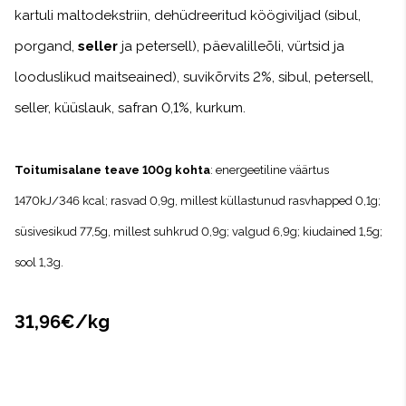
kartuli maltodekstriin, dehüdreeritud köögiviljad (sibul,
porgand,
seller
ja petersell), päevalilleõli, vürtsid ja
looduslikud maitseained), suvikõrvits 2%, sibul, petersell,
seller, küüslauk, safran 0,1%, kurkum.
Toitumisalane teave 100g kohta
: energeetiline väärtus
1470kJ/346 kcal; rasvad 0,9g, millest küllastunud rasvhapped 0,1g;
süsivesikud 77,5g, millest suhkrud 0,9g; valgud 6,9g; kiudained 1,5g;
sool 1,3g.
31,96€/kg