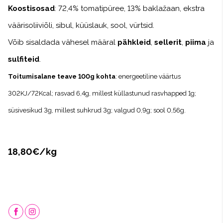
Koostisosad
: 72,4% tomatipüree, 13% baklažaan, ekstra
väärisoliiviõli, sibul, küüslauk, sool, vürtsid.
Võib sisaldada vähesel määral
pähkleid
,
sellerit
,
piima
ja
sulfiteid
.
Toitumisalane teave 100g kohta
: energeetiline väärtus
302KJ/72Kcal; rasvad 6,4g, millest küllastunud rasvhapped 1g;
süsivesikud 3g, millest suhkrud 3
g; valgud 0,9g; sool 0,56g.
18,80€/kg