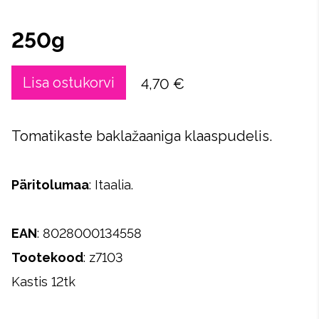
250g
Lisa ostukorvi
4,70 €
Tomatikaste baklažaaniga klaaspudelis.
Päritolumaa
: Itaalia.
EAN
: 8028000134558
Tootekood
: z7103
Kastis 12tk