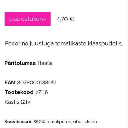
Lisa ostukorvi
4,70 €
Pecorino juustuga tomatikaste klaaspudelis.
Päritolumaa
: Itaalia.
EAN
: 8028000138051
Tootekood
: z7116
Kastis 12tk
Koostisosad
: 85,2% tomatipüree, sibul, ekstra