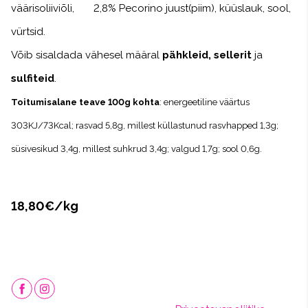
väärisoliiviõli, 2,8% Pecorino juust(piim), küüslauk, sool,
vürtsid.
Võib sisaldada vähesel määral
pähkleid, sellerit
ja
sulfiteid
.
Toitumisalane teave 100g kohta
: energeetiline väärtus
303KJ/73Kcal; rasvad 5,8g, millest küllastunud rasvhapped 1,3g;
süsivesikud 3,4g, millest suhkrud 3,4
g; valgud 1,7g; sool 0,6g.
18,80€/kg