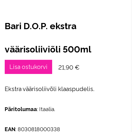
Bari D.O.P. ekstra
väärisoliiviõli 500ml
Lisa ostukorvi
21,90 €
Ekstra väärisoliivõli klaaspudelis.
Päritolumaa
: Itaalia.
EAN
: 8030818000338