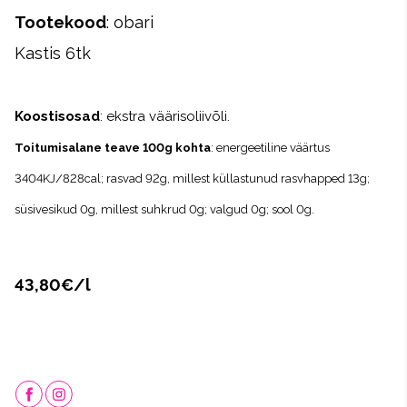
Tootekood
: obari
Kastis 6tk
Koostisosad
: ekstra väärisoliivõli.
Toitumisalane teave 100g kohta
: energeetiline väärtus
3404KJ/828cal; rasvad 92g, millest küllastunud rasvhapped 13g;
süsivesikud 0g, millest suhkrud 0
g; valgud 0g; sool 0g.
43,80€/l