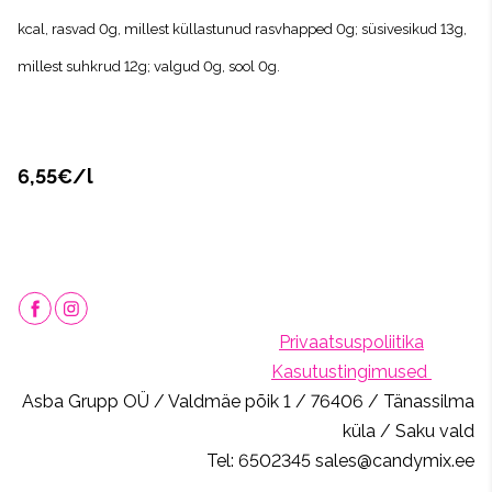
kcal, rasvad 0g, millest küllastunud rasvhapped 0g; süsivesikud 13g,
millest suhkrud 12g; valgud 0g, sool 0g.
6,55€/l
Privaatsuspoliitika
Kasutustingimused
Asba Grupp OÜ / Valdmäe põik 1 / 76406 / Tänassilma
küla / Saku vald
Tel: 6502345 sales@candymix.ee