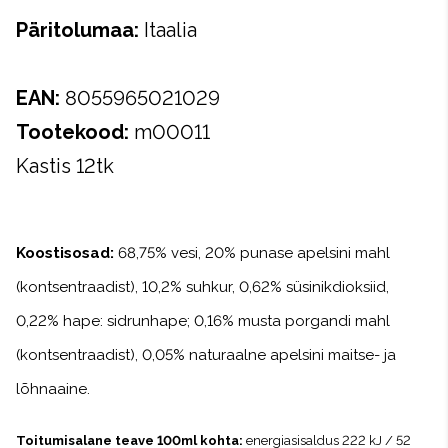
Päritolumaa:
Itaalia
EAN:
8055965021029
Tootekood:
m00011
Kastis 12tk
Koostisosad:
68,75% vesi, 20% punase apelsini mahl
(kontsentraadist), 10,2% suhkur, 0,62% süsinikdioksiid,
0,22% hape: sidrunhape; 0,16% musta porgandi mahl
(kontsentraadist), 0,05% naturaalne apelsini maitse- ja
lõhnaaine.
Toitumisalane teave 100ml kohta:
energiasisaldus 222 kJ / 52