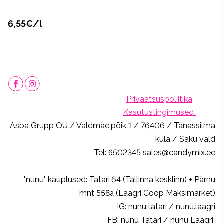
6,55€/l
Privaatsuspoliitika
Kasutustingimused
Asba Grupp OÜ / Valdmäe põik 1 / 76406 / Tänassilma
küla / Saku vald
Tel: 6502345 sales@candymix.ee
"nunu" kauplused: Tatari 64 (Tallinna kesklinn) + Pärnu
mnt 558a (Laagri Coop Maksimarket)
IG: nunu.tatari / nunu.laagri
FB: nunu Tatari / nunu Laagri