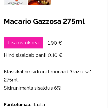
Macario Gazzosa 275ml
Lisa ostukorvi
1,90 €
Hind sisaldab panti 0,10 €
Klassikaline sidruni limonaad "Gazzosa"
275ml.
Sidrunimahla sisaldus 6%!
Päritolumaa:
Itaalia