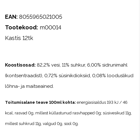
EAN:
8055965021005
Tootekood:
m00014
Kastis 12tk
Koostisosad:
82,2% vesi, 11% suhkur, 6,00% sidrunimahl
(kontsentraadist), 0,72% süsinikdioksiid, 0,08% looduslikud
lõhna- ja maitseained.
Toitumisalane teave 100ml kohta:
energiasisaldus 193 kJ / 46
kcal, rasvad 0g, millest küllastunud rasvhapped 0g; süsivesikud 11g,
millest suhkrud 11g, valgud 0g, sool 0g.