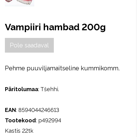
Vampiiri hambad 200g
Pole saadaval
Pehme puuviljamaitseline kummikomm.
Päritolumaa
: Tšehhi.
EAN
: 8594044246613
Tootekood
: p492994
Kastis 22tk