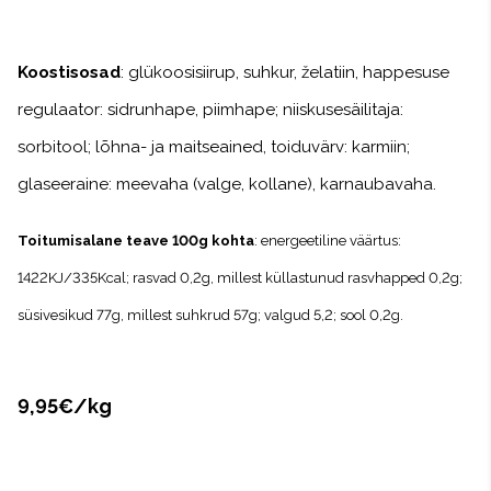
Koostisosad
: glükoosisiirup, suhkur, želatiin, happesuse
regulaator: sidrunhape, piimhape; niiskusesäilitaja:
sorbitool; lõhna- ja maitseained, toiduvärv: karmiin;
glaseeraine: meevaha (valge, kollane), karnaubavaha.
Toitumisalane teave 100g kohta
: energeetiline väärtus:
1422KJ/335Kcal; rasvad 0,2g, millest küllastunud rasvhapped 0,2g;
süsivesikud 77g, millest suhkrud 57g; valgud 5,2; sool 0,2g.
9,95€/kg