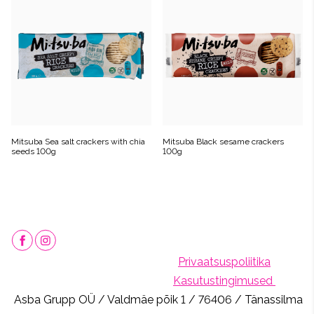
Mitsuba Sea salt crackers with chia
Mitsuba Black sesame crackers
seeds 100g
100g
Privaatsuspoliitika
Kasutustingimused
Asba Grupp OÜ / Valdmäe põik 1 / 76406 / Tänassilma