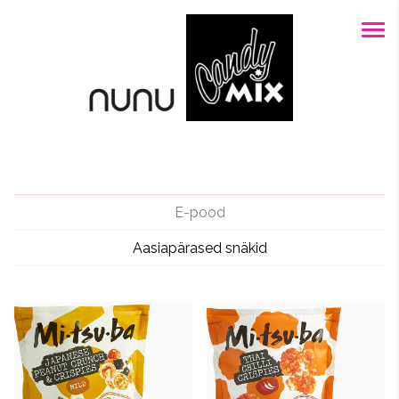
E-pood
Aasiapärased snäkid