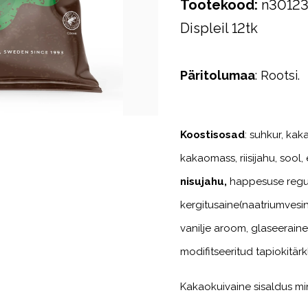
Tootekood
:
n3012
Displeil 12tk
Päritolumaa
: Rootsi.
Koostisosad
: suhkur,
kak
kakaomass, riisijahu, sool,
nisujahu,
happesuse regu
kergitusaine(naatriumvesi
vanilje aroom, glaseeraine:
modifitseeritud
tapiokitärk
Kakaokuivaine sisaldus mi