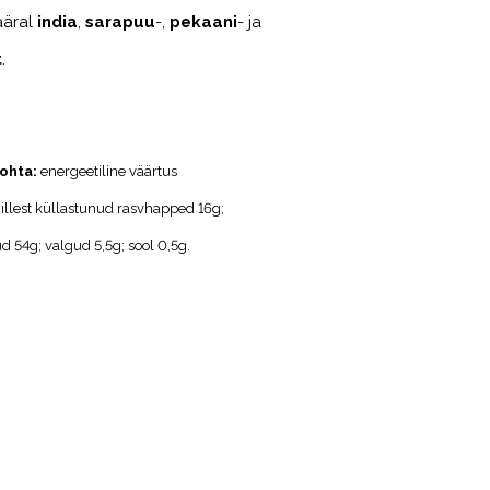
ääral
india
,
sarapuu
-,
pekaani
- ja
t
.
ohta:
energeetiline väärtus
illest küllastunud rasvhapped 16g;
d 54g; valgud 5,5g; sool 0,5g.