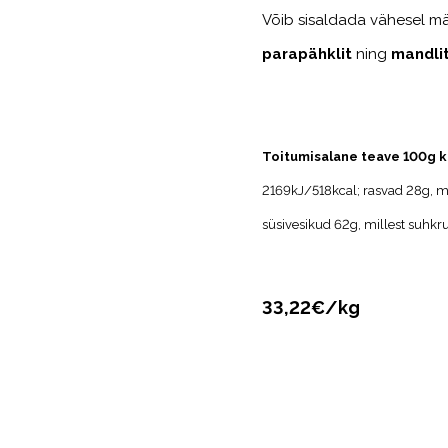
Võib sisaldada vähesel m
parapähklit
ning
mandli
Toitumisalane teave 100g k
2169kJ/518kcal; rasvad 28g, m
süsivesikud 62g, millest suhkru
33,22€/kg