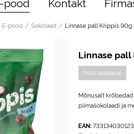
-pood
Kontakt
Firma
E-pood
/
Šokolaad
/
Linnase pall Krippis 90g
Linnase pall
Pole saadaval
Mõnusalt krõbedad
piimašokolaadi ja m
EAN
:
73313403012