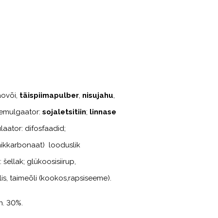
3
aovõi,
täispiimapulber
,
nisujahu
,
emulgaator:
sojaletsitiin
;
linnase
laator:
difosfaadid;
nikkarbonaat) looduslik
 šellak; glükoosisiirup,
lis, taimeõli (kookos,rapsiseeme).
n. 30%.