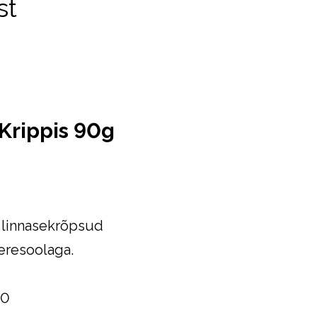
st
 Krippis 90g
 linnasekrõpsud
eresoolaga.
30