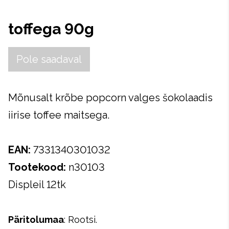
toffega 90g
Pole saadaval
Mõnusalt krõbe popcorn valges šokolaadis
iirise toffee maitsega.
EAN
:
7331340301032
Tootekood
:
n30103
Displeil 12tk
Päritolumaa
: Rootsi.