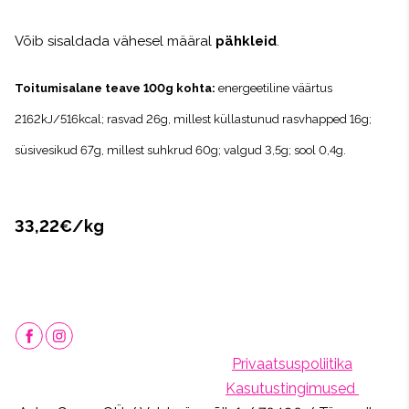
Võib sisaldada vähesel määral
pähkleid
.
Toitumisalane teave 100g kohta:
energeetiline väärtus
2162kJ/516kcal; rasvad 26g, millest küllastunud rasvhapped 16g;
süsivesikud 67g, millest suhkrud 60g; valgud 3,5g; sool 0,4g.
33,22€/kg
Privaatsuspoliitika
Kasutustingimused