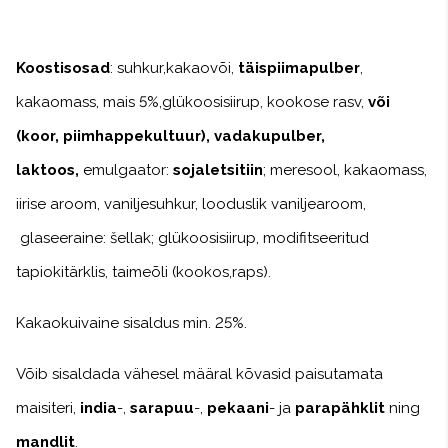
Koostisosad
: suhkur,kakaovõi,
täispiimapulber
,
kakaomass, mais 5%,glükoosisiirup,
kookose rasv,
või
(koor, piimhappekultuur), vadakupulber,
laktoos,
emulgaator:
sojaletsitiin
; meresool, kakaomass,
iirise aroom, va
niljesuhkur, looduslik vaniljearoom,
glaseeraine: šellak; glükoosi
siirup, modifitseeritud
tapiokitärklis, taimeõli (kookos,raps).
Kakao
kuivaine sisaldus min. 25%.
Võib sisaldada vähesel määral kõvasid paisutamata
maisiteri,
india
-,
sarapuu
-,
pekaani
- ja
parapähklit
ning
mandlit
.