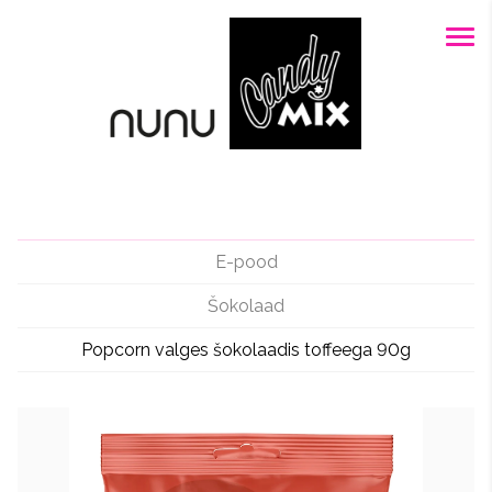
E-pood
Šokolaad
Popcorn valges šokolaadis toffeega 90g