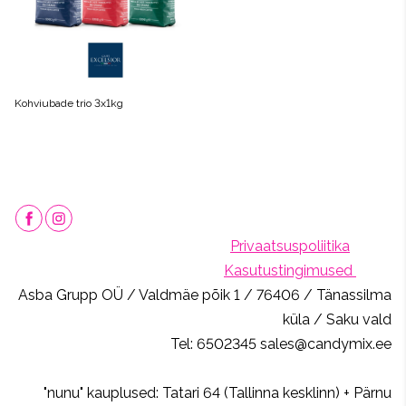
Kohviubade trio 3x1kg
Privaatsuspoliitika
Kasutustingimused
Asba Grupp OÜ / Valdmäe põik 1 / 76406 / Tänassilma
küla / Saku vald
Tel: 6502345 sales@candymix.ee
"nunu" kauplused: Tatari 64 (Tallinna kesklinn) + Pärnu