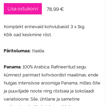
Lisa ostukorvi
78,99 €
Komplekt erinevaid kohviubasid: 3 x 1kg.
Kõik oad keskmine röst.
Päritolumaa
:
Itaalia.
Panama
: 100% Arabica.
Rafineeritud segu
kümnest parimast kohvisordist maailmas. ende
hulgas intensiivse aroomiga Panama, milles õite
ja puuviljade noote ning röstsaia ja šokolaadi
variatsioone. Sile, ühtlane ja sametine