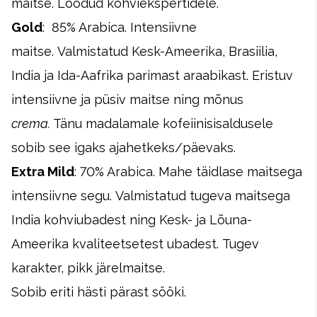
maitse. Loodud kohviekspertidele.
Gold
: 85% Arabica.
Intensiivne
maitse. Valmistatud Kesk-Ameerika, Brasiilia,
India ja Ida-Aafrika parimast araabikast. Eristuv
intensiivne ja püsiv maitse ning mõnus
crema.
Tänu madalamale kofeiinisisaldusele
sobib see igaks ajahetkeks/päevaks.
Extra Mild
: 70% Arabica.
Mahe täidlase maitsega
intensiivne segu. Valmistatud tugeva maitsega
India kohviubadest ning Kesk- ja Lõuna-
Ameerika kvaliteetsetest ubadest. Tugev
karakter, pikk järelmaitse.
Sobib eriti hästi pärast sööki.