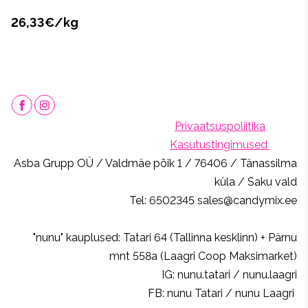
26,33€/kg
Privaatsuspoliitika
Kasutustingimused
Asba Grupp OÜ / Valdmäe põik 1 / 76406 / Tänassilma
küla / Saku vald
Tel: 6502345 sales@candymix.ee
"nunu" kauplused: Tatari 64 (Tallinna kesklinn) + Pärnu
mnt 558a (Laagri Coop Maksimarket)
IG: nunu.tatari / nunu.laagri
FB: nunu Tatari / nunu Laagri